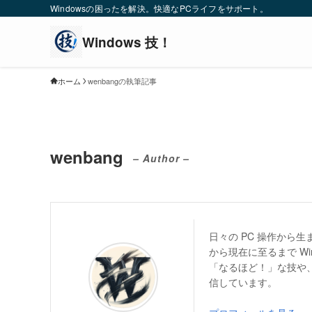
Windowsの困ったを解決。快適なPCライフをサポート。
ホーム
wenbangの執筆記事
wenbang
– Author –
日々の PC 操作から
から現在に至るまで W
「なるほど！」な技や、
信しています。