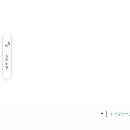
🌙
ダークモード
トップペー