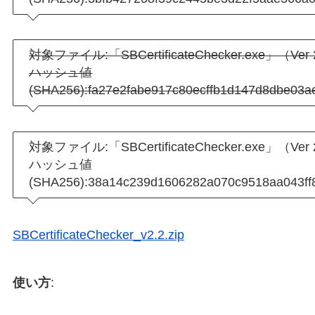
対象ファイル:「SBCertificateChecker.exe」（Ver 2
ハッシュ値
(SHA256):fa27e2fabe917c80ecffb1d147d8dbe03
対象ファイル:「SBCertificateChecker.exe」（Ver 2
ハッシュ値
(SHA256):38a14c239d1606282a070c9518aa043ff
SBCertificateChecker_v2.2.zip
使い方
: