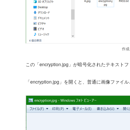
作成さ
この「encryption.jpg」が暗号化されたテキス
「encryption.jpg」を開くと、普通に画像ファ