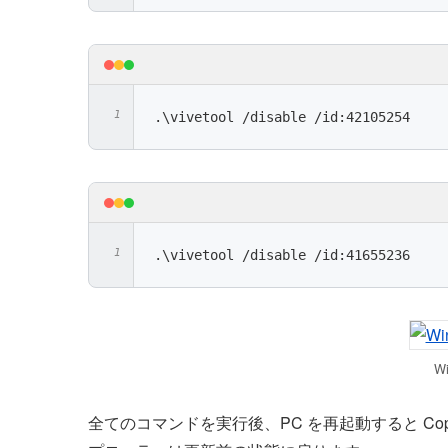
.\vivetool /disable /id:42105254
.\vivetool /disable /id:41655236
Wi
全てのコマンドを実行後、PC を再起動すると Co