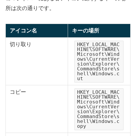
所は次の通りです。
アイコン名
キーの場所
切り取り
HKEY_LOCAL_MAC
HINE\SOFTWARE\
Microsoft\Wind
ows\CurrentVer
sion\Explorer\
CommandStore\s
hell\Windows.c
ut
コピー
HKEY_LOCAL_MAC
HINE\SOFTWARE\
Microsoft\Wind
ows\CurrentVer
sion\Explorer\
CommandStore\s
hell\Windows.c
opy