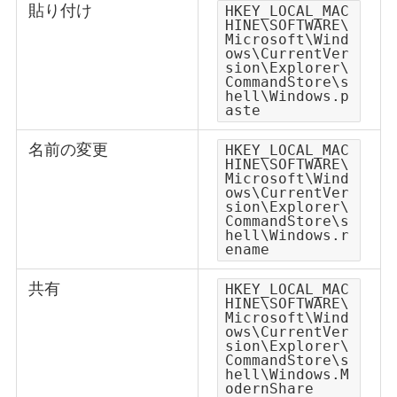
貼り付け
HKEY_LOCAL_MAC
HINE\SOFTWARE\
Microsoft\Wind
ows\CurrentVer
sion\Explorer\
CommandStore\s
hell\Windows.p
aste
名前の変更
HKEY_LOCAL_MAC
HINE\SOFTWARE\
Microsoft\Wind
ows\CurrentVer
sion\Explorer\
CommandStore\s
hell\Windows.r
ename
共有
HKEY_LOCAL_MAC
HINE\SOFTWARE\
Microsoft\Wind
ows\CurrentVer
sion\Explorer\
CommandStore\s
hell\Windows.M
odernShare