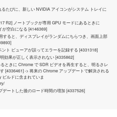
れるたびに、新しい NVIDIA アイコンがシステム トレイに
enware X17 R2] ノートブックが専用 GPU モードにあるときに
空白になる [4146369]
アプリを使用すると、ディスプレイがランダムにちらつき、画面上部
893]
イベント ビューアが誤ってエラーを記録する [4331318]
透明効果が正しく表示されない [4335862]
ているときに Chrome で SDR ビデオを再生すると、明るさレ
336461] -> 将来の Chrome アップデートで解決される
ary ビルドに含まれていま
ry/
4 にアップデートした後のロード時間の増加 [4337526]