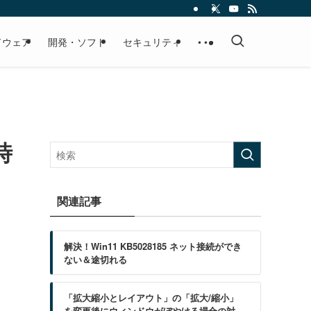
ドウェア
開発・ソフト
セキュリティ
• • •
時
関連記事
解決！Win11 KB5028185 ネット接続ができ
ない＆途切れる
「拡大縮小とレイアウト」の「拡大/縮小」
を変更後にウィンドウがぼやける場合の対