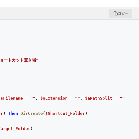
コピー
ショートカット置き場"
$sFilename
=
""
,
$sExtension
=
""
,
$aPathSplit
=
""
er
)
Then
DirCreate
(
$Shortcut_Folder
)
Target_Folder
)