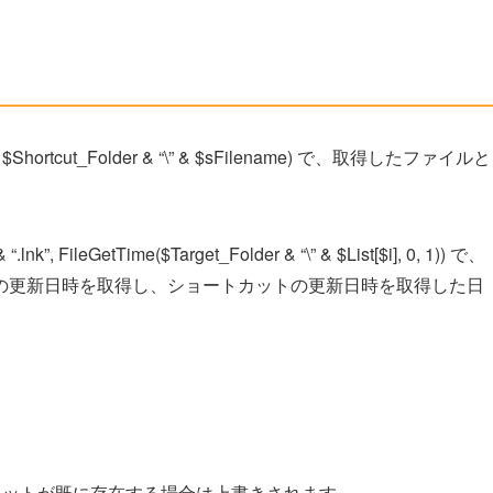
st[$i], $Shortcut_Folder & “\” & $sFilename) で、取得したファイルと
“.lnk”, FileGetTime($Target_Folder & “\” & $List[$i], 0, 1)) で、
の更新日時を取得し、ショートカットの更新日時を取得した日
のショートカットが既に存在する場合は上書きされます。