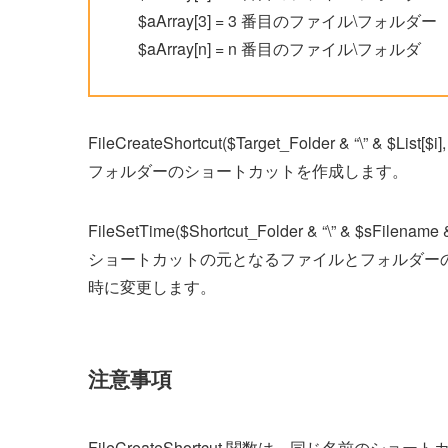
$aArray[3] = 3 番目のファイル\フォルダー
$aArray[n] = n 番目のファイル\フォルダ
FileCreateShortcut($Target_Folder & “\” & $Li
フォルダーのショートカットを作成します。
FileSetTime($Shortcut_Folder & “\” & $sFilename & 
ショートカットの元となるファイルとフォルダー
時に変更します。
注意事項
FileCreateShortcut 関数は、同じ名前