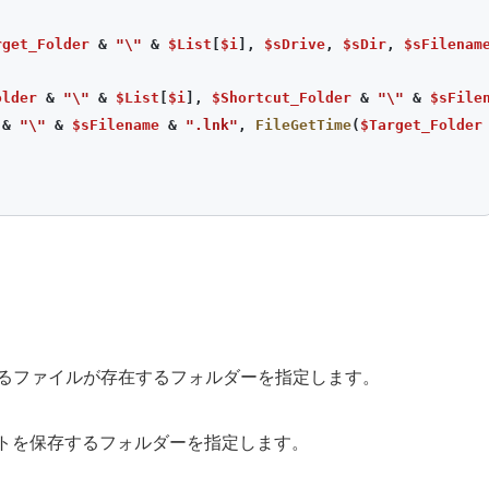
rget_Folder
&
"\"
&
$List
[
$i
],
$sDrive
,
$sDir
,
$sFilenam
older
&
"\"
&
$List
[
$i
],
$Shortcut_Folder
&
"\"
&
$sFile
&
"\"
&
$sFilename
&
".lnk"
,
FileGetTime
(
$Target_Folder
トの元となるファイルが存在するフォルダーを指定します。
ョートカットを保存するフォルダーを指定します。