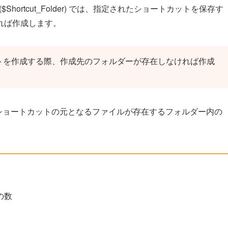
n DirCreate($Shortcut_Folder) では、指定されたショートカットを保存す
れば作成します。
ショートカットを作成する際、作成先のフォルダーが存在しなければ作成
rget_Folder) でショートカットの元となるファイルが存在するフォルダー内の
の数