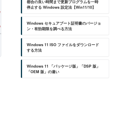
都合の良い時間まで更新プログラムを一時
停止する Windows 設定法【Win11/10】
e
,
$sExtension
)
Windows セキュアブート証明書のバージョ
name
)
ン・有効期限を調べる方法
&
"\"
&
$List
[
$i
],
0
,
1
))
Windows 11 ISO ファイルをダウンロード
する方法
Windows 11 「パッケージ版」「DSP 版」
「OEM 版」の違い