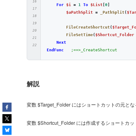
For
$i
=
1
To
$List
[
0
]
$aPathSplit
=
_PathSplit
(
$Ta
FileCreateShortcut
(
$Target_F
FileSetTime
(
$Shortcut_Folder
Next
EndFunc
;==>_CreateShortcut
解説
変数 $Target_Folder にはショートカッ
変数 $Shortcut_Folder には作成するシ