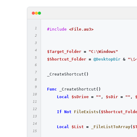
#include
<File.au3>
$Target_Folder
=
"C:\Windows"
$Shortcut_Folder
=
@DesktopDir
&
"\
_CreateShortcut
()
Func
 _CreateShortcut
()
Local
$sDrive
=
""
,
$sDir
=
""
,
If
Not
FileExists
(
$Shortcut_Fold
Local
$List
=
_FileListToArray
(
$