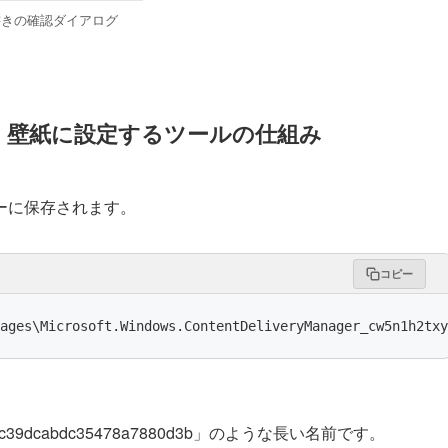
書きの確認ダイアログ
、壁紙に設定するツールの仕組み
ーに保存されます。
コピー
es\Microsoft.Windows.ContentDeliveryManager_cw5n1h2txy
e3f1a6c39dcabdc35478a7880d3b」のような長い名前です。