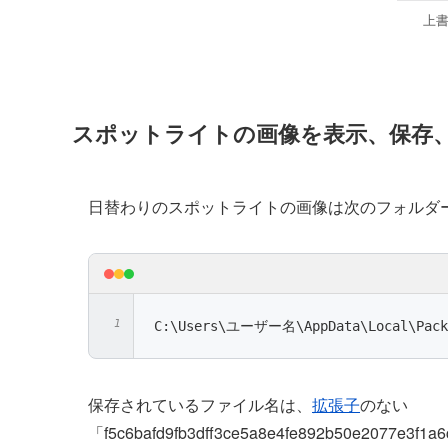
上
スポットライトの画像を表示、保存
日替わりのスポットライトの画像は次のフォルダ
C:\Users\ユーザー名\AppData\Local\Packag
保存されているファイル名は、
拡張子
のない
「f5c6bafd9fb3dff3ce5a8e4fe892b50e2077