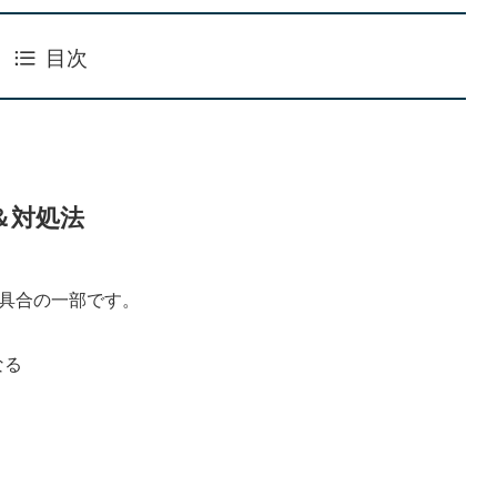
目次
＆対処法
不具合の一部です。
なる