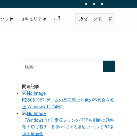
🌙
ダークモード
・ソフト
セキュリティ
• • •
関連記事
KB5051987 ゲームの反応停止と色の不具合を修
正 Windows 11 24H2
【Windows 11】電源プランの管理を劇的に効率
化！切り替え・削除ができる常駐ツールでPC環
境を最適化