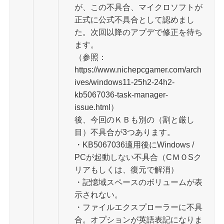
が、この不具合、マイクロソフトが
正式に公式不具合として認めまし
た。次回以降のアプデで修正を待ち
ます。
（参照：
https://www.nichepcgamer.com/arch
ives/windows11-25h2-24h2-
kb5067036-task-manager-
issue.html）
後、今回のＫＢも別の（割と厳し
目）不具合が3つあります。
・KB5067036適用後にWindows /
PCが起動しない不具合（CＭＯSク
リアもしくは、復元で解消）
・記憶域スペースのボリュームが表
示されない。
・ファイルエクスプローラーに不具
合。オプションが英語表記になりま