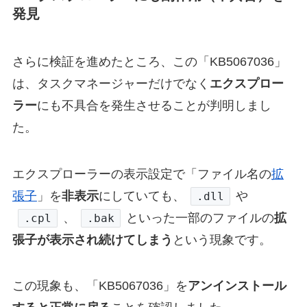
発見
さらに検証を進めたところ、この「KB5067036」
は、タスクマネージャーだけでなく
エクスプロー
ラー
にも不具合を発生させることが判明しまし
た。
エクスプローラーの表示設定で「ファイル名の
拡
張子
」を
非表示
にしていても、
や
.dll
、
といった一部のファイルの
拡
.cpl
.bak
張子が表示され続けてしまう
という現象です。
この現象も、「KB5067036」を
アンインストール