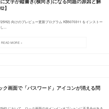
用後に文字が縦書き(横向き)になる問題の原因と解
H2】
4H2/25H2) 向けのプレビュー更新プログラム KB5070311 をインストー
...
1のロック画面で「パスワード」アイコンが消える問
H2 および 25H2 において、ロック画面のサインインオプションに不具合がある