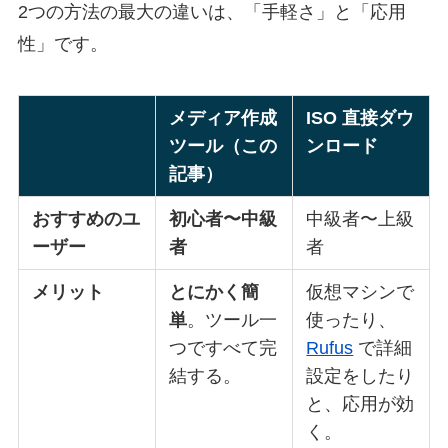
2つの方法の最大の違いは、「手軽さ」と「応用
性」です。
メディア作成
ISO 直接ダウ
ツール（この
ンロード
記事）
おすすめのユ
初心者〜中級
中級者〜上級
ーザー
者
者
メリット
とにかく簡
仮想マシンで
単
。ツール一
使ったり、
つですべて完
Rufus
で詳細
結する。
設定をしたり
と、応用が効
く。