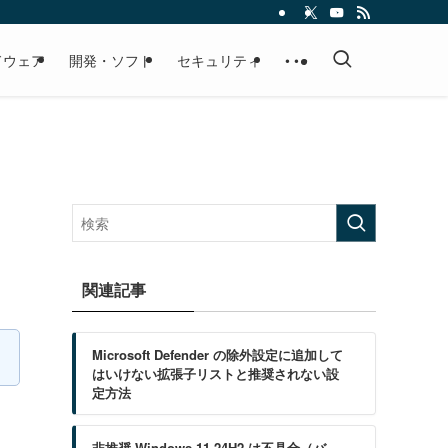
ドウェア
開発・ソフト
セキュリティ
• • •
ッ
関連記事
Microsoft Defender の除外設定に追加して
はいけない拡張子リストと推奨されない設
定方法
非推奨 Windows 11 24H2 は不具合（バ