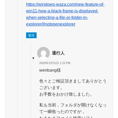
https://windows-waza.com/new-feature-of-
win11-how-a-black-frame-is-displayed-
when-selecting-a-file-or-folder-in-
explorer/#notopenexplorer
返信
通行人
2025年3月31日 1:22 PM
wenbang様
色々とご検証頂きましてありがとう
ございます。
お手数をおかけ致しました。
私も当初，フォルダが開けなくなっ
て一瞬焦ったのですが，
たまたまファイル検索ソフト