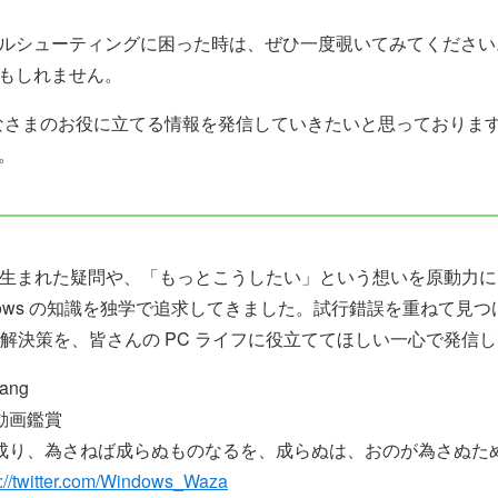
ルシューティングに困った時は、ぜひ一度覗いてみてください
もしれません。
は、みなさまのお役に立てる情報を発信していきたいと思っており
。
から生まれた疑問や、「もっとこうしたい」という想いを原動力に、
ndows の知識を独学で追求してきました。試行錯誤を重ねて見
解決策を、皆さんの PC ライフに役立ててほしい一心で発信
ang
動画鑑賞
ば成り、為さねば成らぬものなるを、成らぬは、おのが為さぬた
s://twitter.com/Windows_Waza