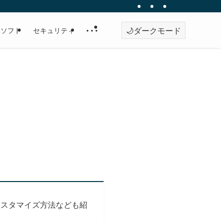
🌙
ダークモード
・ソフト
セキュリティ
• • •
するカスタマイズ方法なども紹