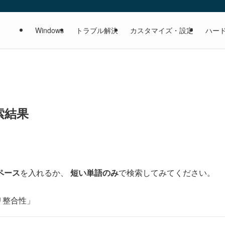
Windows
トラブル解決
カスタマイズ・設定
ハー
索結果
ペース
を入れるか、
短い単語のみ
で検索してみてください。
リ整合性」